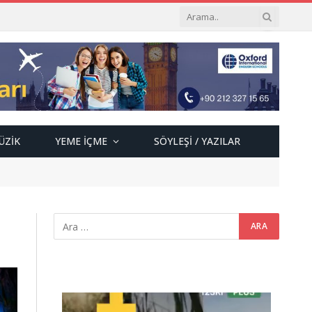
ÜZIK
YEME İÇME
SÖYLEŞI / YAZILAR
Video
oynatıcı