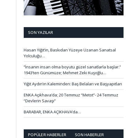
SON YAZILAR
Hasan Yiğit’in, Baskıdan Yüzeye Uzanan Sanatsal
Yolculuğu…
‘’İnsanın insan olma boyutu güzel sanatlarla başlar.’’
1943’ten Günümüze; Mehmet Zeki Kuşoğlu…
Yiğit Aydın’ın Kaleminden: Baş Belaları ve Başyapıtları
ENKA Açıkhava’da; 20 Temmuz “Metot”- 24 Temmuz
“Devlerin Savaşı”
BARABAR, ENKA AÇIKHAVA’da…
POPÜLER HABERLER
SON HABERLER