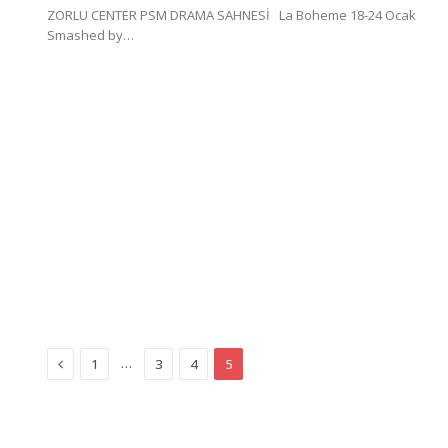
ZORLU CENTER PSM DRAMA SAHNESİ La Boheme 18-24 Ocak
Smashed by…
Previous
…
1
3
4
5