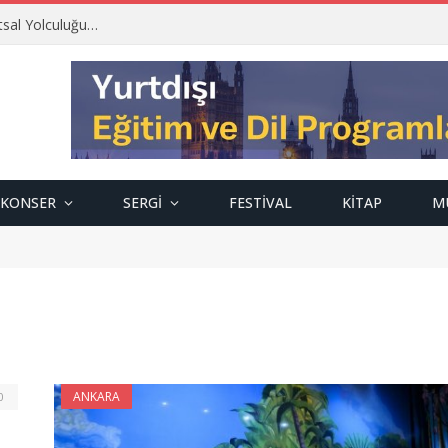
tsal Yolculuğu…
KONSER
SERGI
FESTIVAL
KITAP
M
ANKARA
0