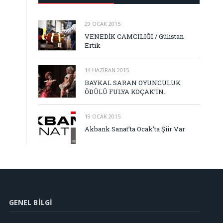
29 OCAK 2015
VENEDİK CAMCILIĞI / Gülistan
Ertik
14 HAZIRAN 2015
BAYKAL SARAN OYUNCULUK
ÖDÜLÜ FULYA KOÇAK’IN…
19 OCAK 2015
Akbank Sanat’ta Ocak’ta Şiir Var
GENEL BILGI