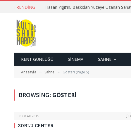
TRENDING
Hasan Yiğit’in, Baskıdan Yüzeye Uzanan Sana
KENT GÜNLÜĞÜ
SINEMA
SAHNE
Anasayfa
Sahne
Gösteri (Page 5)
»
»
BROWSING:
GÖSTERI
30 OCAK 2015
ZORLU CENTER