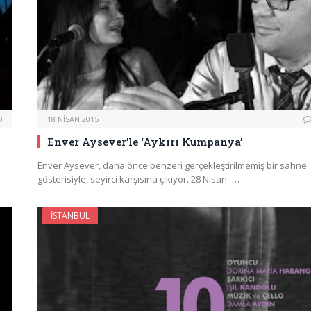
0
18 NISAN 2015
Enver Aysever’le ‘Aykırı Kumpanya’
Enver Aysever, daha önce benzeri gerçekleştirilmemiş bir sahne
gösterisiyle, seyirci karşısına çıkıyor. 28 Nisan -…
İSTANBUL