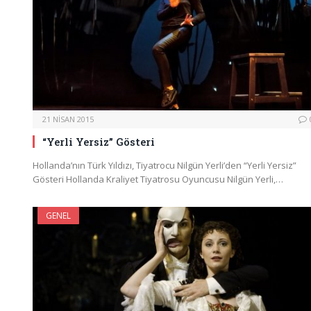
21 NISAN 2015
“Yerli Yersiz” Gösteri
Hollanda’nın Türk Yıldızı, Tiyatrocu Nilgün Yerli’den “Yerli Yersiz”
Gösteri Hollanda Kraliyet Tiyatrosu Oyuncusu Nilgün Yerli,…
GENEL