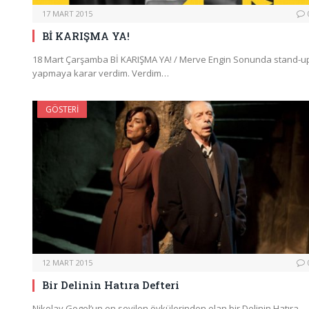
17 MART 2015
Bİ KARIŞMA YA!
18 Mart Çarşamba Bİ KARIŞMA YA! / Merve Engin Sonunda stand-u
yapmaya karar verdim. Verdim…
GÖSTERI
12 MART 2015
Bir Delinin Hatıra Defteri
Nikolay Gogol’un en sevilen öykülerinden olan bir Delinin Hatıra