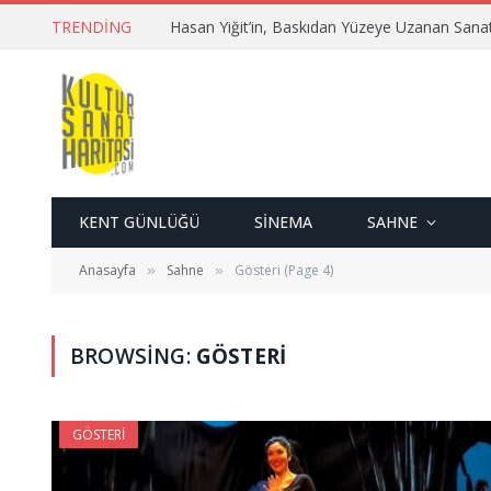
TRENDING
Hasan Yiğit’in, Baskıdan Yüzeye Uzanan Sana
KENT GÜNLÜĞÜ
SINEMA
SAHNE
Anasayfa
Sahne
Gösteri (Page 4)
»
»
BROWSING:
GÖSTERI
GÖSTERI