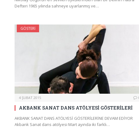
Defteri 1965 yılında sahneye uyarlanmış ve…
GÖSTERI
4 ŞUBAT 2015
AKBANK SANAT DANS ATÖLYESİ GÖSTERİLERİ
AKBANK SANAT DANS ATÖLYESİ GÖSTERİLERİNE DEVAM EDİYOR
Akbank Sanat dans atölyesi Mart ayında iki farklı…