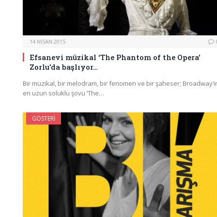
14 NISAN 2015
Efsanevi müzikal ‘The Phantom of the Opera’
Zorlu’da başlıyor…
Bir müzikal, bir melodram, bir fenomen ve bir şaheser; Broadway’i
en uzun soluklu şovu ‘The…
GÖSTERI