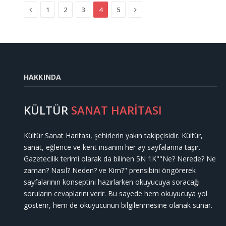
Previous
Next
1
2
3
4
5
HAKKINDA
KÜLTÜR
SANAT HARİTASI
Kültür Sanat Haritası, şehirlerin yakın takipçisidir. Kültür,
sanat, eğlence ve kent insanını her ay sayfalarına taşır.
Gazetecilik terimi olarak da bilinen 5N 1K""Ne? Nerede? Ne
zaman? Nasıl? Neden? ve Kim?" prensibini öngörerek
sayfalarının konseptini hazırlarken okuyucuya soracağı
soruların cevaplarını verir. Bu sayede hem okuyucuya yol
gösterir, hem de okuyucunun bilgilenmesine olanak sunar.