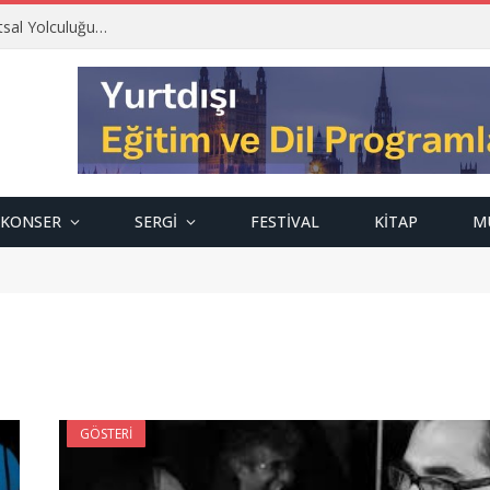
tsal Yolculuğu…
KONSER
SERGI
FESTIVAL
KITAP
M
GÖSTERI