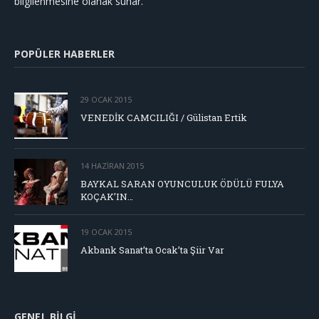
bilgilenmesine olanak sunar.
POPÜLER HABERLER
29 OCAK 2015
VENEDİK CAMCILIĞI / Gülistan Ertik
14 HAZIRAN 2015
BAYKAL SARAN OYUNCULUK ÖDÜLÜ FULYA
KOÇAK’IN…
19 OCAK 2015
Akbank Sanat’ta Ocak’ta Şiir Var
GENEL BILGI