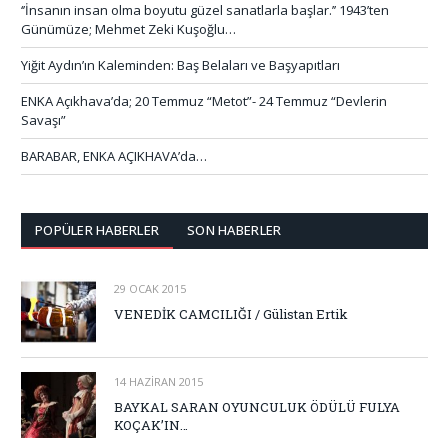
‘’İnsanın insan olma boyutu güzel sanatlarla başlar.’’ 1943’ten
Günümüze; Mehmet Zeki Kuşoğlu…
Yiğit Aydın’ın Kaleminden: Baş Belaları ve Başyapıtları
ENKA Açıkhava’da; 20 Temmuz “Metot”- 24 Temmuz “Devlerin
Savaşı”
BARABAR, ENKA AÇIKHAVA’da…
POPÜLER HABERLER
SON HABERLER
29 OCAK 2015
VENEDİK CAMCILIĞI / Gülistan Ertik
14 HAZIRAN 2015
BAYKAL SARAN OYUNCULUK ÖDÜLÜ FULYA
KOÇAK’IN…