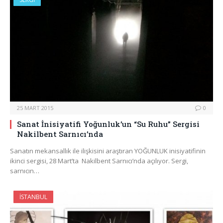
25 MART 2015
0
Sanat İnisiyatifi Yoğunluk’un “Su Ruhu” Sergisi
Nakilbent Sarnıcı’nda
Sanatın mekansallık ile ilişkisini araştıran YOĞUNLUK inisiyatifinin
ikinci sergisi, 28 Mart’ta Nakilbent Sarnıcı’nda açılıyor. Sergi,
sarnıcın…
İSTANBUL