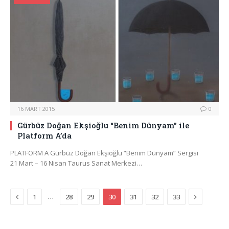
16 MART 2015
0
Gürbüz Doğan Ekşioğlu “Benim Dünyam” ile
Platform A’da
PLATFORM A Gürbüz Doğan Ekşioğlu “Benim Dünyam” Sergisi
21 Mart – 16 Nisan Taurus Sanat Merkezi…
Previous
Next
…
1
28
29
30
31
32
33