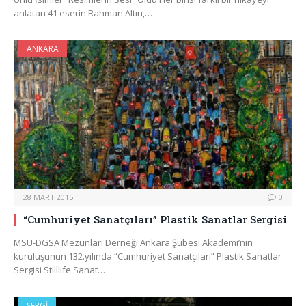
anlatan 41 eserin Rahman Altın,…
ANKARA
28 MART 2015
0
“Cumhuriyet Sanatçıları” Plastik Sanatlar Sergisi
MSÜ-DGSA Mezunları Derneği Ankara Şubesi Akademi’nin
kuruluşunun 132.yılında “Cumhuriyet Sanatçıları” Plastik Sanatlar
Sergisi Stilllife Sanat…
SERGI