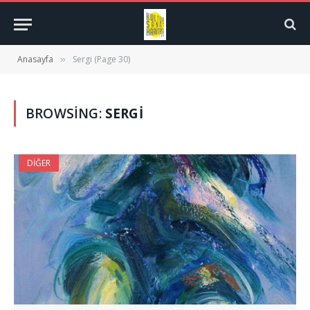
Anasayfa
Sergi (Page 30)
»
BROWSING:
SERGI
DIĞER