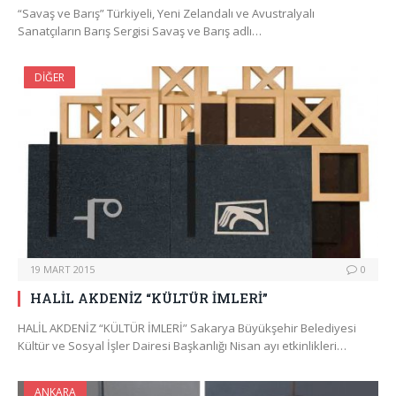
“Savaş ve Barış” Türkiyeli, Yeni Zelandalı ve Avustralyalı
Sanatçıların Barış Sergisi Savaş ve Barış adlı…
DIĞER
19 MART 2015
0
HALİL AKDENİZ “KÜLTÜR İMLERİ”
HALİL AKDENİZ “KÜLTÜR İMLERİ” Sakarya Büyükşehir Belediyesi
Kültür ve Sosyal İşler Dairesi Başkanlığı Nisan ayı etkinlikleri…
ANKARA