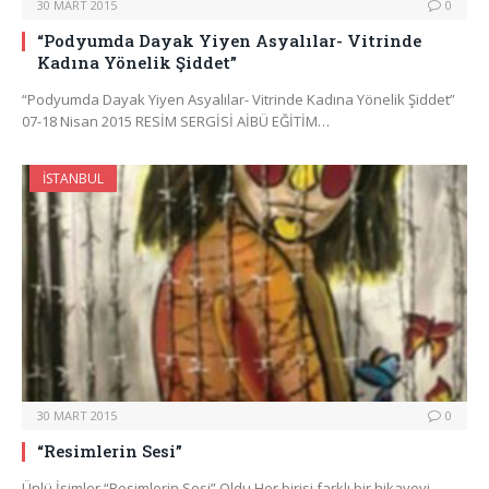
30 MART 2015
0
“Podyumda Dayak Yiyen Asyalılar- Vitrinde
Kadına Yönelik Şiddet”
“Podyumda Dayak Yiyen Asyalılar- Vitrinde Kadına Yönelik Şiddet”
07-18 Nisan 2015 RESİM SERGİSİ AİBÜ EĞİTİM…
İSTANBUL
30 MART 2015
0
“Resimlerin Sesi”
Ünlü İsimler “Resimlerin Sesi” Oldu Her birisi farklı bir hikayeyi