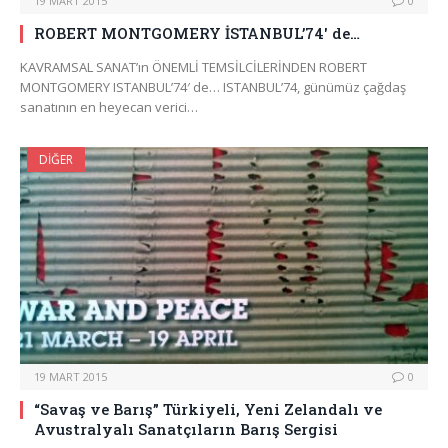
19 MART 2015
0
ROBERT MONTGOMERY İSTANBUL’74′ de…
KAVRAMSAL SANAT’ın ÖNEMLİ TEMSİLCİLERİNDEN ROBERT
MONTGOMERY ISTANBUL’74′ de… ISTANBUL’74, günümüz çağdaş
sanatının en heyecan verici…
DIĞER
19 MART 2015
0
“Savaş ve Barış” Türkiyeli, Yeni Zelandalı ve
Avustralyalı Sanatçıların Barış Sergisi