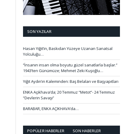
SON YAZILAR
Hasan Yiğit’in, Baskıdan Yüzeye Uzanan Sanatsal
Yolculuğu…
‘’İnsanın insan olma boyutu güzel sanatlarla başlar.’’
1943’ten Günümüze; Mehmet Zeki Kuşoğlu…
Yiğit Aydın’ın Kaleminden: Baş Belaları ve Başyapıtları
ENKA Açıkhava’da; 20 Temmuz “Metot”- 24 Temmuz
“Devlerin Savaşı”
BARABAR, ENKA AÇIKHAVA’da…
POPÜLER HABERLER
SON HABERLER