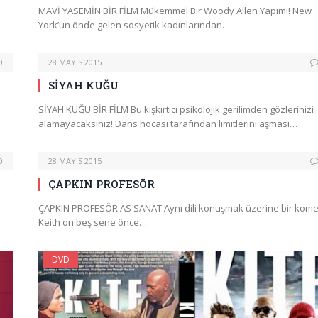
MAVİ YASEMİN BİR FİLM Mükemmel Bir Woody Allen Yapımı! New
York’un önde gelen sosyetik kadınlarından…
0
28 MAYIS 2015
SİYAH KUĞU
SİYAH KUĞU BİR FİLM Bu kışkırtıcı psikolojik gerilimden gözlerinizi
alamayacaksınız! Dans hocası tarafından limitlerini aşması…
0
28 MAYIS 2015
ÇAPKIN PROFESÖR
ÇAPKIN PROFESÖR AS SANAT Aynı dili konuşmak üzerine bir kom
Keith on beş sene önce…
DVD