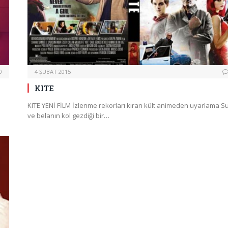
0
4 ŞUBAT 2015
KITE
a
KITE YENİ FİLM İzlenme rekorları kıran kült animeden uyarlama S
ve belanın kol gezdiği bir…