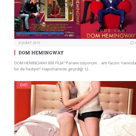
4 ŞUBAT 2015
DOM HEMINGWAY
DOM HEMINGWAY BİR FİLM “Paramı istiyorum… artı faizini. Yanınd
bir de hediye!” Hapishanede geçirdiği 12…
DVD