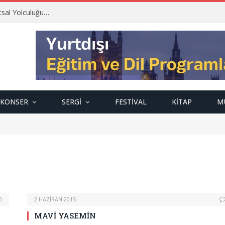
tsal Yolculuğu…
KONSER
SERGI
FESTIVAL
KITAP
M
0
2 HAZIRAN 2015
MAVİ YASEMİN