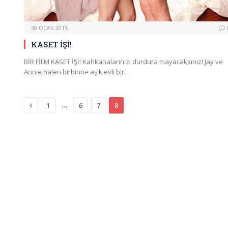
30 OCAK 2015
KASET İŞİ!
BİR FİLM KASET İŞİ! Kahkahalarınızı durdura mayacaksınız! Jay ve
Annie halen birbirine aşık evli bir…
Previous
…
1
6
7
8