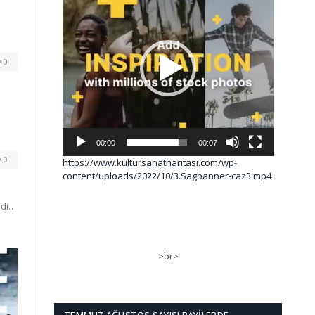
0
00:00
00:07
0
https://www.kultursanatharitasi.com/wp-
content/uploads/2022/10/3.Sagbanner-caz3.mp4
edi…
>br>