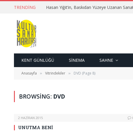
TRENDING
Hasan Yiğit’in, Baskıdan Yüzeye Uzanan Sana
KENT GÜNLÜĞÜ
SINEMA
SAHNE
Anasayfa
Vitrindekiler
DVD (Page 8)
»
»
BROWSING:
DVD
2 HAZIRAN 2015
UNUTMA BENİ