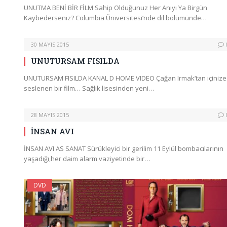
UNUTMA BENİ BİR FİLM Sahip Olduğunuz Her Anıyı Ya Birgün
Kaybederseniz? Columbia Üniversitesi’nde dil bölümünde…
30 MAYIS 2015
UNUTURSAM FISILDA
UNUTURSAM FISILDA KANAL D HOME VIDEO Çağan Irmak’tan içinize
seslenen bir film… Sağlık lisesinden yeni…
28 MAYIS 2015
İNSAN AVI
İNSAN AVI AS SANAT Sürükleyici bir gerilim 11 Eylül bombacılarının
yaşadığı,her daim alarm vaziyetinde bir…
DVD