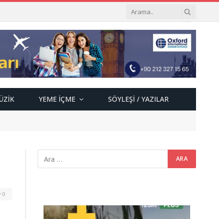
ÜZIK
YEME İÇME
SÖYLEŞI / YAZILAR
0
Video
oynatıcı