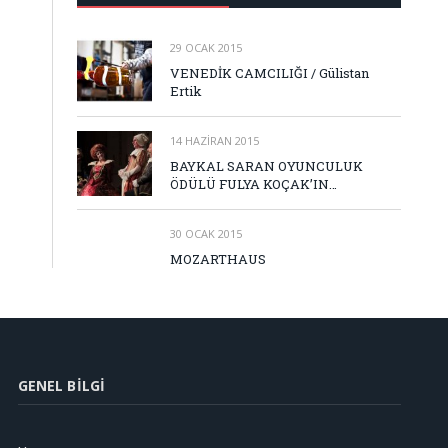
29 OCAK 2015
VENEDİK CAMCILIĞI / Gülistan
Ertik
14 HAZIRAN 2015
BAYKAL SARAN OYUNCULUK
ÖDÜLÜ FULYA KOÇAK’IN…
30 OCAK 2015
MOZARTHAUS
GENEL BILGI