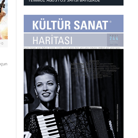
TEMMUZ AĞUSTOS SAYISI BAYILERDE
0
uçun