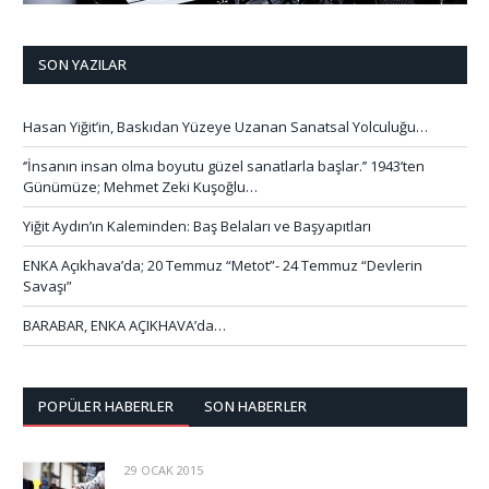
SON YAZILAR
Hasan Yiğit’in, Baskıdan Yüzeye Uzanan Sanatsal Yolculuğu…
‘’İnsanın insan olma boyutu güzel sanatlarla başlar.’’ 1943’ten
Günümüze; Mehmet Zeki Kuşoğlu…
Yiğit Aydın’ın Kaleminden: Baş Belaları ve Başyapıtları
ENKA Açıkhava’da; 20 Temmuz “Metot”- 24 Temmuz “Devlerin
Savaşı”
BARABAR, ENKA AÇIKHAVA’da…
POPÜLER HABERLER
SON HABERLER
29 OCAK 2015