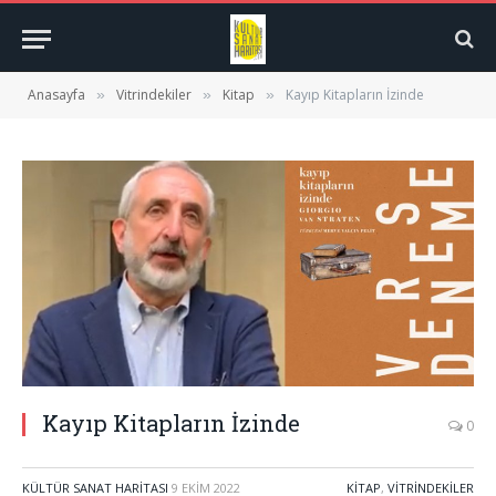
Anasayfa
Vitrindekiler
Kitap
Kayıp Kitapların İzinde
»
»
»
Kayıp Kitapların İzinde
0
KÜLTÜR SANAT HARITASI
9 EKIM 2022
KITAP
,
VITRINDEKILER