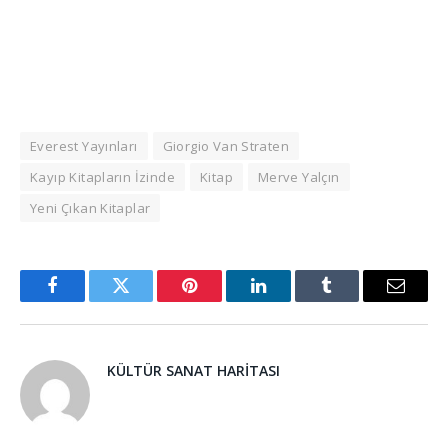
Everest Yayınları
Giorgio Van Straten
Kayıp Kitapların İzinde
Kitap
Merve Yalçın
Yeni Çıkan Kitaplar
Facebook
Twitter
Pinterest
LinkedIn
Tumblr
Email
KÜLTÜR SANAT HARITASI