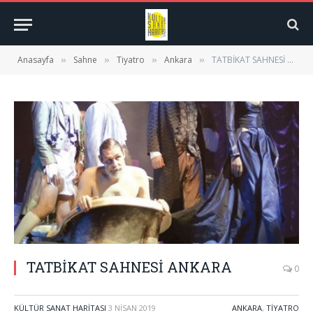
Anasayfa
Sahne
Tiyatro
Ankara
TATBİKAT SAHNESİ ANKARA
»
»
»
»
TATBİKAT SAHNESİ ANKARA
0
KÜLTÜR SANAT HARITASI
3 NISAN 2019
ANKARA
,
TIYATRO