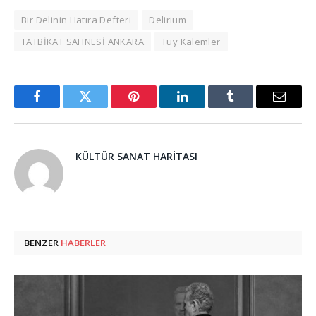
Bir Delinin Hatıra Defteri
Delirium
TATBİKAT SAHNESİ ANKARA
Tüy Kalemler
Facebook
Twitter
Pinterest
LinkedIn
Tumblr
Email
KÜLTÜR SANAT HARITASI
BENZER
HABERLER