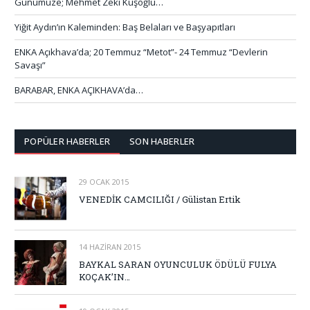
Günümüze; Mehmet Zeki Kuşoğlu…
Yiğit Aydın’ın Kaleminden: Baş Belaları ve Başyapıtları
ENKA Açıkhava’da; 20 Temmuz “Metot”- 24 Temmuz “Devlerin
Savaşı”
BARABAR, ENKA AÇIKHAVA’da…
POPÜLER HABERLER
SON HABERLER
29 OCAK 2015
VENEDİK CAMCILIĞI / Gülistan Ertik
14 HAZIRAN 2015
BAYKAL SARAN OYUNCULUK ÖDÜLÜ FULYA
KOÇAK’IN…