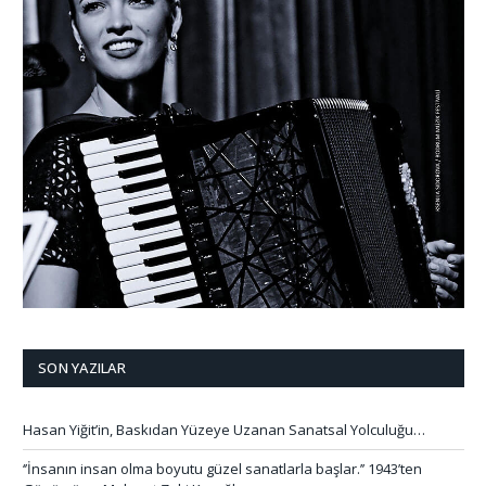
SON YAZILAR
Hasan Yiğit’in, Baskıdan Yüzeye Uzanan Sanatsal Yolculuğu…
‘’İnsanın insan olma boyutu güzel sanatlarla başlar.’’ 1943’ten