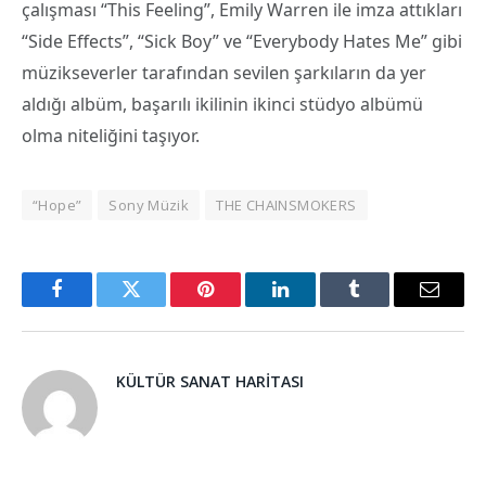
çalışması “This Feeling”, Emily Warren ile imza attıkları
“Side Effects”, “Sick Boy” ve “Everybody Hates Me” gibi
müzikseverler tarafından sevilen şarkıların da yer
aldığı albüm, başarılı ikilinin ikinci stüdyo albümü
olma niteliğini taşıyor.
“Hope”
Sony Müzik
THE CHAINSMOKERS
Facebook
Twitter
Pinterest
LinkedIn
Tumblr
Email
KÜLTÜR SANAT HARITASI