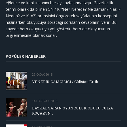
eğlence ve kent insanını her ay sayfalarına taşır. Gazetecilik
terimi olarak da bilinen 5N 1K""Ne? Nerede? Ne zaman? Nasıl?
Neden? ve Kim?" prensibini öngörerek sayfalarının konseptini
hazırlarken okuyucuya soracağı soruların cevaplarını verir. Bu
sayede hem okuyucuya yol gösterir, hem de okuyucunun
bilgilenmesine olanak sunar.
POPÜLER HABERLER
29 OCAK 2015
VENEDİK CAMCILIĞI / Gülistan Ertik
14 HAZIRAN 2015
BAYKAL SARAN OYUNCULUK ÖDÜLÜ FULYA
KOÇAK’IN…