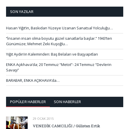
SON YAZILAR
Hasan Yiğit’in, Baskıdan Yüzeye Uzanan Sanatsal Yolculuğu…
‘’İnsanın insan olma boyutu güzel sanatlarla başlar.’’ 1943’ten
Günümüze; Mehmet Zeki Kuşoğlu…
Yiğit Aydın’ın Kaleminden: Baş Belaları ve Başyapıtları
ENKA Açıkhava’da; 20 Temmuz “Metot”- 24 Temmuz “Devlerin
Savaşı”
BARABAR, ENKA AÇIKHAVA’da…
POPÜLER HABERLER
SON HABERLER
29 OCAK 2015
VENEDİK CAMCILIĞI / Gülistan Ertik