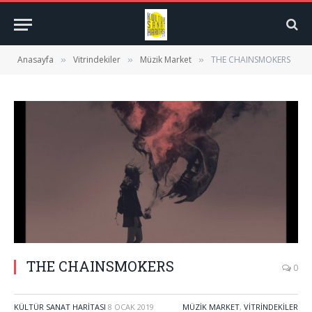
Anasayfa
Vitrindekiler
Müzik Market
THE CHAINSMOKERS
»
»
»
THE CHAINSMOKERS
0
KÜLTÜR SANAT HARITASI
8 OCAK 2019
MÜZIK MARKET
,
VITRINDEKILER