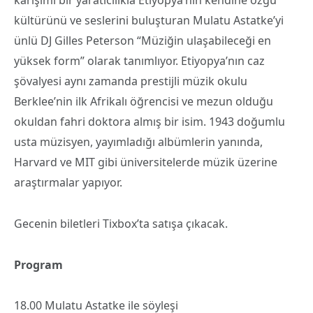
karışımı bir yaratıcılıkla Etiyopya’nın kendine özgü
kültürünü ve seslerini buluşturan Mulatu Astatke’yi
ünlü DJ Gilles Peterson “Müziğin ulaşabileceği en
yüksek form” olarak tanımlıyor. Etiyopya’nın caz
şövalyesi aynı zamanda prestijli müzik okulu
Berklee’nin ilk Afrikalı öğrencisi ve mezun olduğu
okuldan fahri doktora almış bir isim. 1943 doğumlu
usta müzisyen, yayımladığı albümlerin yanında,
Harvard ve MIT gibi üniversitelerde müzik üzerine
araştırmalar yapıyor.
Gecenin biletleri Tixbox’ta satışa çıkacak.
Program
18.00 Mulatu Astatke ile söyleşi