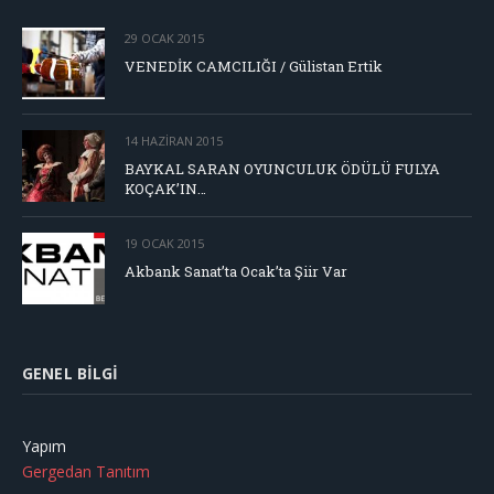
29 OCAK 2015
VENEDİK CAMCILIĞI / Gülistan Ertik
14 HAZIRAN 2015
BAYKAL SARAN OYUNCULUK ÖDÜLÜ FULYA
KOÇAK’IN…
19 OCAK 2015
Akbank Sanat’ta Ocak’ta Şiir Var
GENEL BILGI
Yapım
Gergedan Tanıtım