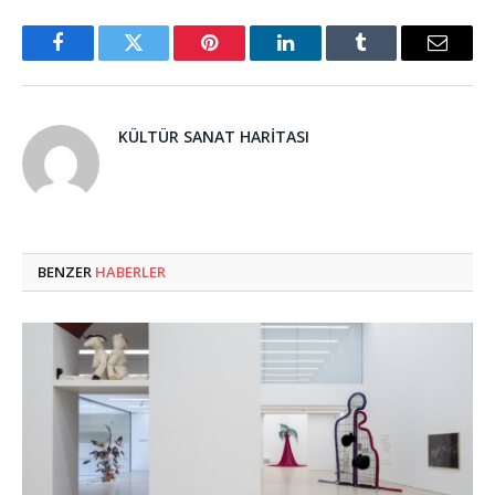
Facebook
Twitter
Pinterest
LinkedIn
Tumblr
Email
KÜLTÜR SANAT HARITASI
BENZER
HABERLER