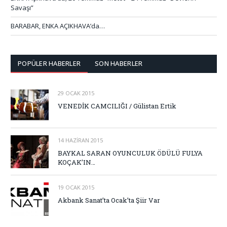
Savaşı”
BARABAR, ENKA AÇIKHAVA’da…
POPÜLER HABERLER
SON HABERLER
29 OCAK 2015
VENEDİK CAMCILIĞI / Gülistan Ertik
14 HAZIRAN 2015
BAYKAL SARAN OYUNCULUK ÖDÜLÜ FULYA
KOÇAK’IN…
19 OCAK 2015
Akbank Sanat’ta Ocak’ta Şiir Var