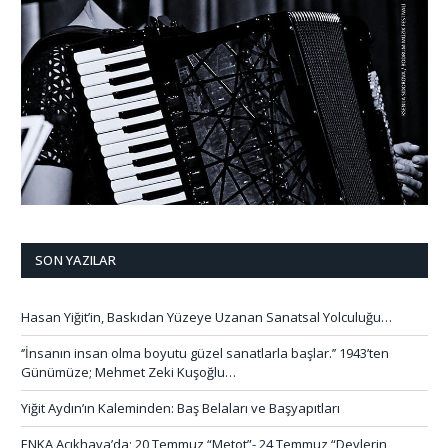
SON YAZILAR
Hasan Yiğit’in, Baskıdan Yüzeye Uzanan Sanatsal Yolculuğu…
‘’İnsanın insan olma boyutu güzel sanatlarla başlar.’’ 1943’ten
Günümüze; Mehmet Zeki Kuşoğlu…
Yiğit Aydın’ın Kaleminden: Baş Belaları ve Başyapıtları
ENKA Açıkhava’da; 20 Temmuz “Metot”- 24 Temmuz “Devlerin