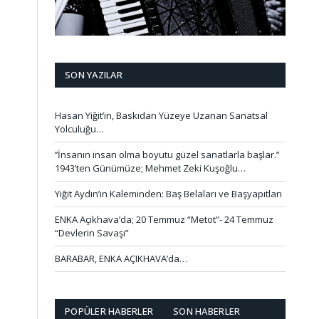
SON YAZILAR
Hasan Yiğit’in, Baskıdan Yüzeye Uzanan Sanatsal
Yolculuğu…
‘’İnsanın insan olma boyutu güzel sanatlarla başlar.’’
1943’ten Günümüze; Mehmet Zeki Kuşoğlu…
Yiğit Aydın’ın Kaleminden: Baş Belaları ve Başyapıtları
ENKA Açıkhava’da; 20 Temmuz “Metot”- 24 Temmuz
“Devlerin Savaşı”
BARABAR, ENKA AÇIKHAVA’da…
POPÜLER HABERLER
SON HABERLER