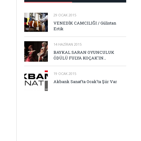
29 OCAK 2015
VENEDİK CAMCILIĞI / Gülistan
Ertik
14 HAZIRAN 2015
BAYKAL SARAN OYUNCULUK
ÖDÜLÜ FULYA KOÇAK’IN…
19 OCAK 2015
Akbank Sanat’ta Ocak’ta Şiir Var