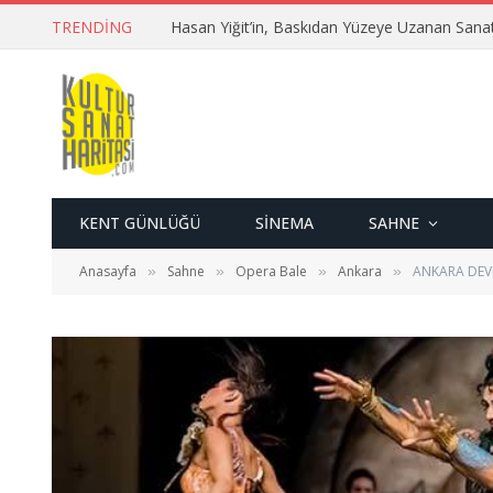
TRENDING
Hasan Yiğit’in, Baskıdan Yüzeye Uzanan Sana
KENT GÜNLÜĞÜ
SINEMA
SAHNE
Anasayfa
Sahne
Opera Bale
Ankara
ANKARA DEVL
»
»
»
»