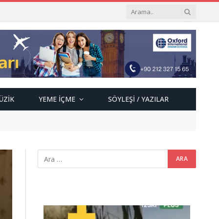
ÜZIK
YEME İÇME
SÖYLEŞI / YAZILAR
Video
oynatıcı