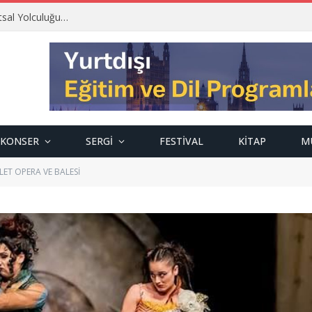
tsal Yolculuğu…
KONSER
SERGI
FESTIVAL
KITAP
M
ET OPERA VE BALESİ