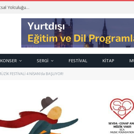
tsal Yolculuğu…
KONSER
SERGI
FESTIVAL
KITAP
M
ZİK FESTİVALİ 4 NİSAN’da BAŞLIYOR!