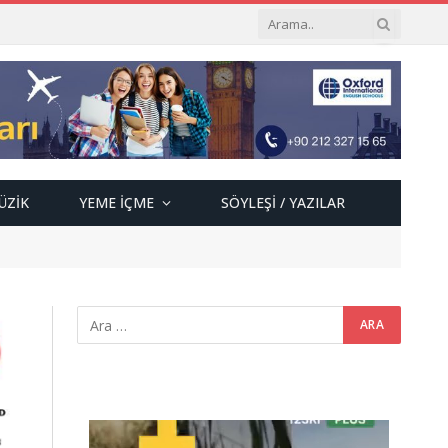
ÜZIK
YEME İÇME
SÖYLEŞI / YAZILAR
Video
oynatıcı