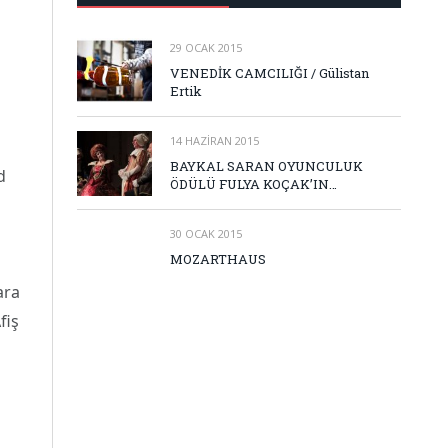
29 OCAK 2015
VENEDİK CAMCILIĞI / Gülistan
Ertik
14 HAZIRAN 2015
BAYKAL SARAN OYUNCULUK
d
ÖDÜLÜ FULYA KOÇAK’IN…
30 OCAK 2015
MOZARTHAUS
ara
fiş