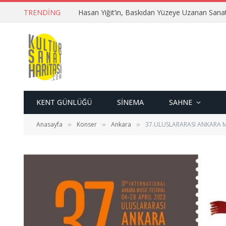
TRENDING
Hasan Yiğit’in, Baskıdan Yüzeye Uzanan Sana
KENT GÜNLÜĞÜ
SINEMA
SAHNE
Anasayfa
Konser
Ankara
37.ULUSLARARASI ANKARA MÜ
»
»
»