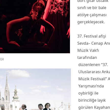
dört gitar ustalık
sınıfı ve bir bale
atölye çalışması
gerçekleşecek.
37. Festival afişi
Sevda– Cenap An
Müzik Vakfı
tarafından
RIA
düzenlenen “37.
Uluslararası Ank
Müzik Festivali” A
Yarışması’nda
oybirliği ile
birinciliğe layık
görülen Kayahan