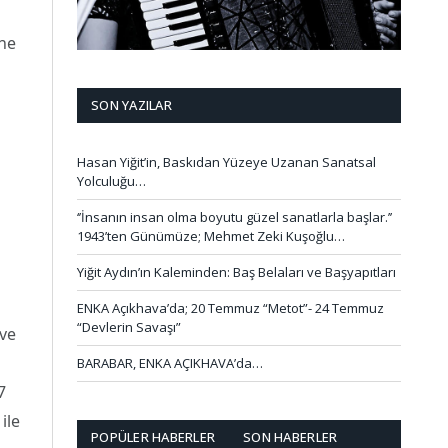
ine
SON YAZILAR
Hasan Yiğit’in, Baskıdan Yüzeye Uzanan Sanatsal
Yolculuğu…
‘’İnsanın insan olma boyutu güzel sanatlarla başlar.’’
1943’ten Günümüze; Mehmet Zeki Kuşoğlu…
Yiğit Aydın’ın Kaleminden: Baş Belaları ve Başyapıtları
ENKA Açıkhava’da; 20 Temmuz “Metot”- 24 Temmuz
“Devlerin Savaşı”
 ve
BARABAR, ENKA AÇIKHAVA’da…
7
ile
POPÜLER HABERLER
SON HABERLER