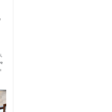
e
i,
ve
ı