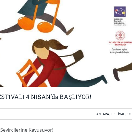
TİVALİ 4 NİSAN’da BAŞLIYOR!
ANKARA
,
FESTIVAL
,
KO
 Seyircilerine Kavuşuyor!