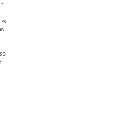
in
i
 ve
an
CSO
e