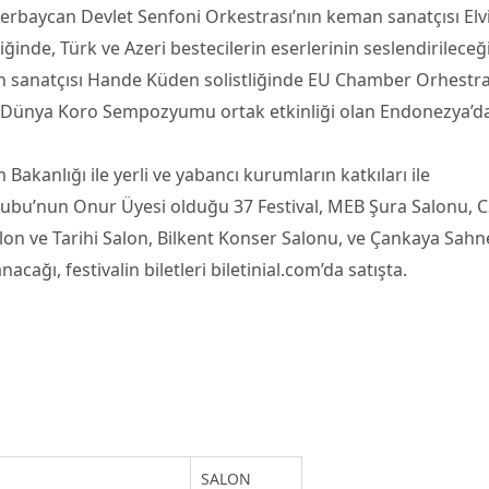
erbaycan Devlet Senfoni Orkestrası’nın keman sanatçısı Elv
inde, Türk ve Azeri bestecilerin eserlerinin seslendirileceğ
man sanatçısı Hande Küden solistliğinde EU Chamber Orhestra
 Dünya Koro Sempozyumu ortak etkinliği olan Endonezya’d
Bakanlığı ile yerli ve yabancı kurumların katkıları ile
Grubu’nun Onur Üyesi olduğu 37 Festival, MEB Şura Salonu, 
on ve Tarihi Salon, Bilkent Konser Salonu, ve Çankaya Sahn
cağı, festivalin biletleri biletinial.com’da satışta.
SALON