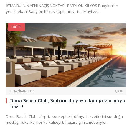
İSTANBUL’UN YENİ KAÇIŞ NOKTASI: BABYLON KİLYOS Babylon’un
yeni mekanı Babylon Kilyos kapılarını açtı… Mavi ve…
DIĞER
8 HAZIRAN 2015
0
Dona Beach Club, Bodrum’da yaza damga vurmaya
hazır!
Dona Beach Club, sürpriz konseptleri, dünya lezzetlerini sunduğu
mutfağı, lüks, konfor ve kaliteyi birleştirdiği hizmetleriyle…