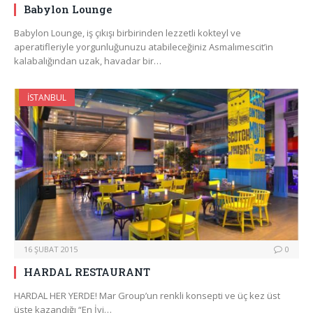
Babylon Lounge
Babylon Lounge, iş çıkışı birbirinden lezzetli kokteyl ve
aperatifleriyle yorgunluğunuzu atabileceğiniz Asmalımescit’in
kalabalığından uzak, havadar bir…
İSTANBUL
16 ŞUBAT 2015
0
HARDAL RESTAURANT
HARDAL HER YERDE! Mar Group’un renkli konsepti ve üç kez üst
üste kazandığı “En İyi…