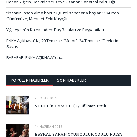
Hasan Yiğit’in, Baskıdan Yüzeye Uzanan Sanatsal Yolculuğu…
‘’İnsanın insan olma boyutu güzel sanatlarla başlar.’’ 1943’ten
Günümüze; Mehmet Zeki Kuşoğlu…
Yiğit Aydın’ın Kaleminden: Baş Belaları ve Başyapıtları
ENKA Açıkhava’da; 20 Temmuz “Metot”- 24 Temmuz “Devlerin
Savaşı”
BARABAR, ENKA AÇIKHAVA’da…
POPÜLER HABERLER
SON HABERLER
29 OCAK 2015
VENEDİK CAMCILIĞI / Gülistan Ertik
14 HAZIRAN 2015
BAYKAL SARAN OYUNCULUK ÖDÜLÜ FULYA