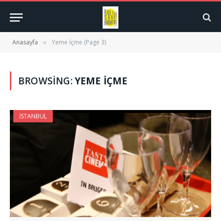
Anasayfa
Yeme İçme (Page 3)
»
BROWSING:
YEME İÇME
İSTANBUL