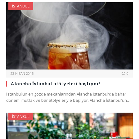
İSTANBUL
23 NISAN 2015
0
Alancha İstanbul atölyeleri başlıyor!
İstanbul’un en gözde mekanlarından Alancha İstanbul’da bahar
dönemi mutfak ve bar atölyeleriyle başlıyor. Alancha İstanbul’un…
İSTANBUL