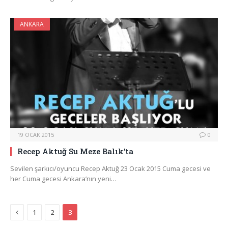
ANKARA
19 OCAK 2015
0
Recep Aktuğ Su Meze Balık’ta
Sevilen şarkıcı/oyuncu Recep Aktuğ 23 Ocak 2015 Cuma gecesi ve
her Cuma gecesi Ankara’nın yeni…
Previous
1
2
3