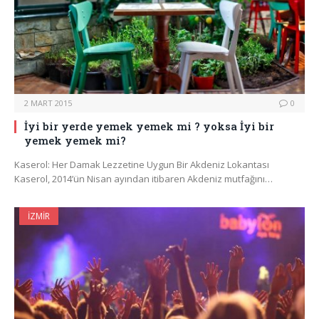
2 MART 2015
0
İyi bir yerde yemek yemek mi ? yoksa İyi bir
yemek yemek mi?
Kaserol: Her Damak Lezzetine Uygun Bir Akdeniz Lokantası
Kaserol, 2014’ün Nisan ayından itibaren Akdeniz mutfağını…
İZMIR